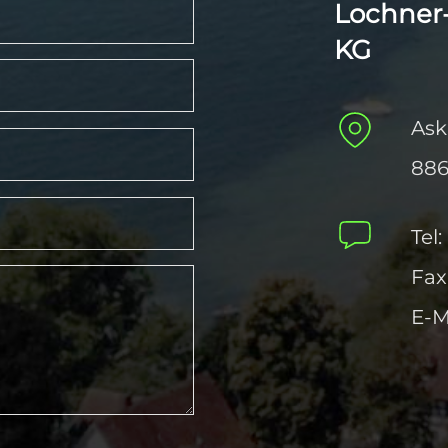
Lochner
KG
Ask
886
Tel:
Fax
E-M